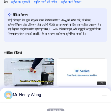
टैग:
#
दृष्टि माप प्रणाली
#
दृष्टि मापने की मशीन
#
दृष्टि मापने सिस्टम
वीडियो विवरण:
सीई ग्रेनाइट बेस फुल मैनुअल इमेज मेजरिंग मशीन 190kg की खोज करें, जो मोल्ड,
इलेक्ट्रॉनिक्स और एविएशन जैसे उद्योगों में 2D आयाम मापने के लिए एक सटीक उपकरण है।
यह मैनुअल कंट्रोल मशीन ग्रेनाइट बेस, HIWIN रैखिक गाइड, और बहुमुखी अनुप्रयोगों के
लिए प्रोग्रामेबल एलईडी लाइटिंग के साथ उच्च सटीकता सुनिश्चित करती है।
संबंधित वीडियो
01:12
01:16
UNIMETRO SV स्वचालित दृष्टि मापने की
विजन मेजरमेंट मशीन
Mr. Henry Wong
मशीन: अगले स्तर की स्थिरता और सटीकता
Vision Measuring Machine
Vision Measuring Machine
December 11, 2025
May 20, 2026
8:59 AM