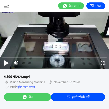
चैट करना
संपर्क
बी300 वीएमएम.mp4
Vision Measuring Machine
November 17, 2020
कीवर्ड:
दृष्टि मापन मशीन
चैट
हमसे संपर्क करें