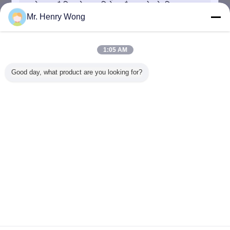
Mr. Henry Wong
2025-09-20
दृष्टि मापने वाली मशीन क्या है?
1:05 AM
Good day, what product are you looking for?
2020-12-04
UNIMETRO ----- मेट्रोलॉजी उद्योग में विश्वसनीय भागीदार
प्रस्तुत
भाषा बदलें
Hindi
होम
|
हमारे बारे में
|
साइटमैप
|
Privacy Policy
डेस्कटॉप देखें
Copyright © 2016 - 2026 Unimetro Precision Machinery Co., Ltd.
All rights reserved.