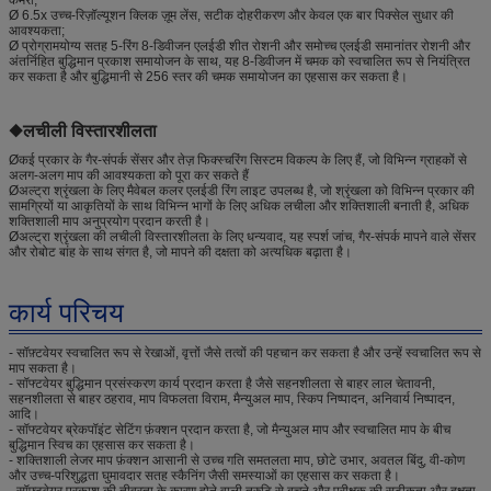
Ø 6.5x उच्च-रिज़ॉल्यूशन क्लिक ज़ूम लेंस, सटीक दोहरीकरण और केवल एक बार पिक्सेल सुधार की
आवश्यकता;
Ø प्रोग्रामयोग्य सतह 5-रिंग 8-डिवीजन एलईडी शीत रोशनी और समोच्च एलईडी समानांतर रोशनी और
अंतर्निहित बुद्धिमान प्रकाश समायोजन के साथ, यह 8-डिवीजन में चमक को स्वचालित रूप से नियंत्रित
कर सकता है और बुद्धिमानी से 256 स्तर की चमक समायोजन का एहसास कर सकता है।
◆लचीली विस्तारशीलता
Øकई प्रकार के गैर-संपर्क सेंसर और तेज़ फिक्स्चरिंग सिस्टम विकल्प के लिए हैं, जो विभिन्न ग्राहकों से
अलग-अलग माप की आवश्यकता को पूरा कर सकते हैं
Øअल्ट्रा श्रृंखला के लिए मैवेबल कलर एलईडी रिंग लाइट उपलब्ध है, जो श्रृंखला को विभिन्न प्रकार की
सामग्रियों या आकृतियों के साथ विभिन्न भागों के लिए अधिक लचीला और शक्तिशाली बनाती है, अधिक
शक्तिशाली माप अनुप्रयोग प्रदान करती है।
Øअल्ट्रा श्रृंखला की लचीली विस्तारशीलता के लिए धन्यवाद, यह स्पर्श जांच, गैर-संपर्क मापने वाले सेंसर
और रोबोट बांह के साथ संगत है, जो मापने की दक्षता को अत्यधिक बढ़ाता है।
कार्य परिचय
- सॉफ़्टवेयर स्वचालित रूप से रेखाओं, वृत्तों जैसे तत्वों की पहचान कर सकता है और उन्हें स्वचालित रूप से
माप सकता है।
- सॉफ्टवेयर बुद्धिमान प्रसंस्करण कार्य प्रदान करता है जैसे सहनशीलता से बाहर लाल चेतावनी,
सहनशीलता से बाहर ठहराव, माप विफलता विराम, मैन्युअल माप, स्किप निष्पादन, अनिवार्य निष्पादन,
आदि।
- सॉफ्टवेयर ब्रेकपॉइंट सेटिंग फ़ंक्शन प्रदान करता है, जो मैन्युअल माप और स्वचालित माप के बीच
बुद्धिमान स्विच का एहसास कर सकता है।
- शक्तिशाली लेजर माप फ़ंक्शन आसानी से उच्च गति समतलता माप, छोटे उभार, अवतल बिंदु, वी-कोण
और उच्च-परिशुद्धता घुमावदार सतह स्कैनिंग जैसी समस्याओं का एहसास कर सकता है।
- सॉफ्टवेयर प्रकाश की तीव्रता के कारण होने वाली त्रुटि से बचने और परीक्षक की सटीकता और दक्षता