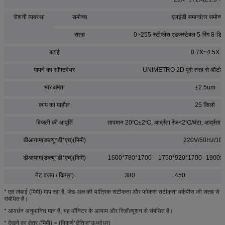
रोशनी व्यवस्था
समोच्च
एलईडी समानांतर समोच्च
सतह
0~255 स्टीप्लेस एडजस्टेबल 5-रिंग 8-ड
बढ़ाई
0.7X~4.5X
मापने का सॉफ्टवेयर
UNIMETRO 2D पूरी तरह से ऑटो माप
भार क्षमता
±2.5um
काम का माहौल
25 किलो
बिजली की आपूर्ति
तापमान 20℃±2℃, आर्द्रता रेंज<2℃/घंटा, आर्द्र
डीआयाम(डब्ल्यू*डी*एच)(मिमी)
220V/50Hz/10
डीआयाम(डब्ल्यू*डी*एच)(मिमी)
1600*780*1700
1750*920*1700
1900x
नेट वजन / किग्रा)
380
450
* एल लंबाई (मिमी) माप रहा है, जेड-अक्ष की यांत्रिक सटीकता और फोकस सटीकता वर्कपीस की सतह से
संबंधित है।
* आवर्धन अनुमानित मान है, यह मॉनिटर के आयाम और रिज़ॉल्यूशन से संबंधित है।
* देखने का क्षेत्र (मिमी) = (विकर्ण*क्षैतिज*ऊर्ध्वाधर)