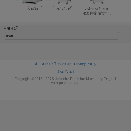
गैन्ट्री प्रकार की दृश्य
पूर्ण स्वचालित दृष्टि
हार्ड ऑक्सीकरण सतह
1.2M पिक्स
माप मशीन
मापने की मशीन
प्रसंस्करण के साथ
डिजिटल 
450 किलो ऑप्टिकल
(बी300) के 
विजन मापन मशीन
मापने की
भाषा बदलें
Hindi
होम
|
हमारे बारे में
|
Sitemap
|
Privacy Policy
डेस्कटॉप देखें
Copyright © 2016 - 2026 Unimetro Precision Machinery Co., Ltd.
All rights reserved.