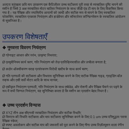
अल्ट्रा श्रृंखला छवि माप उपकरण एक कैंटिलीवर उच्च सटीकता पूरी तरह से स्वचालित दृष्टि मापने की
मशीन है जिसे 3 अक्ष स्वचालित मोटर चालित नियंत्रण के साथ जीडी एंड टी माप के लिए विकसित किया
गया है। यह रैखिक और ज्यामितीय आयामों को जल्दी और सटीक रूप से मापने के लिए स्वचालित
फोकसिंग, स्वचालित प्रकाश नियंत्रण और हार्डवेयर और सॉफ्टवेयर कॉन्फ़िगरेशन के स्वचालित आंदोलन
से सुसज्जित है।
उपकरण विशेषताएँ
◆ गुणवत्ता विवरण नियंत्रण
Ø ग्रेनाइट आधार और स्तंभ, उत्कृष्ट स्थिरता;
Ø एल्यूमीनियम कार्य चरण, गति नियंत्रण को तेज़ प्रतिक्रियाशील और लचीला बनाता है;
Ø कठोर ऑक्सीकरण सतह प्रसंस्करण विरोधी खरोंच के साथ कार्य चरण;
Ø गति प्रणाली की सटीकता और स्थिरता सुनिश्चित करने के लिए सटीक रैखिक गाइड, ग्राइंडिंग बॉल
स्क्रू और एसी सर्वो मोटर आदि के साथ मानक;
Ø एकीकृत नियंत्रण प्रणाली, गति नियंत्रण के साथ एम्बेडेड, और रोशनी और रैखिक पैमाने पर पढ़ने के
रूप में सभी सिग्नल नियंत्रण, यह सुनिश्चित करता है कि मशीन का प्रदर्शन बेहद स्थिर है।
◆ उच्च प्रदर्शन विन्यास
Ø XYZ तीन अक्ष सीएनसी स्वचालित नियंत्रण और सटीक स्थिति;
Ø सिस्टम की स्थिति सटीकता और माप सटीकता सुनिश्चित करने के लिए 0.1 um उच्च परिशुद्धता ग्लास
रैखिक स्केल;
Ø स्पष्ट अवलोकन और सटीक माप की जरूरतों को पूरा करने के लिए गीगा उच्च रिज़ॉल्यूशन वाला रंगीन
कैमरा;