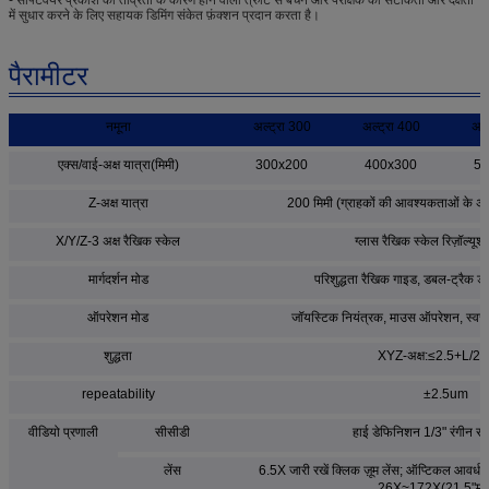
में सुधार करने के लिए सहायक डिमिंग संकेत फ़ंक्शन प्रदान करता है।
पैरामीटर
नमूना
अल्ट्रा 300
अल्ट्रा 400
अल्
एक्स/वाई-अक्ष यात्रा(मिमी)
300x200
400x300
50
Z-अक्ष यात्रा
200 मिमी (ग्राहकों की आवश्यकताओं के अन
X/Y/Z-3 अक्ष रैखिक स्केल
ग्लास रैखिक स्केल रिज़ॉल्य
मार्गदर्शन मोड
परिशुद्धता रैखिक गाइड, डबल-ट्रैक 
ऑपरेशन मोड
जॉयस्टिक नियंत्रक, माउस ऑपरेशन, स्वच
शुद्धता
XYZ-अक्ष:≤2.5+L/2
repeatability
±2.5um
वीडियो प्रणाली
सीसीडी
हाई डेफिनिशन 1/3" रंगीन सी
लेंस
6.5X जारी रखें क्लिक ज़ूम लेंस; ऑप्टिकल आवर्ध
26X~172X(21.5"मॉन