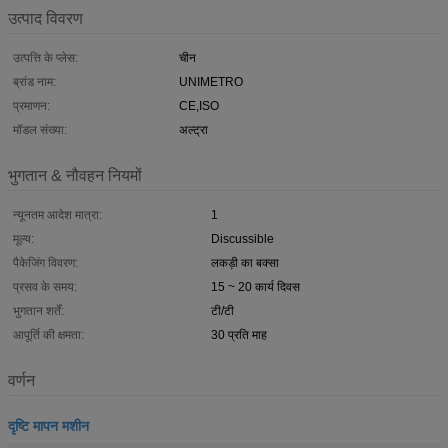
उत्पाद विवरण
उत्पत्ति के प्लेस:
चीन
ब्रांड नाम:
UNIMETRO
प्रमाणन:
CE,ISO
मॉडल संख्या:
अल्ट्रा
भुगतान & नौवहन नियमों
न्यूनतम आदेश मात्रा:
1
मूल्य:
Discussible
पैकेजिंग विवरण:
लकड़ी का बक्सा
प्रसव के समय:
15 ~ 20 कार्य दिवस
भुगतान शर्तें:
टी/टी
आपूर्ति की क्षमता:
30 प्रति माह
वर्णन
दृष्टि मापन मशीन