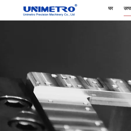
घर
उत्पा