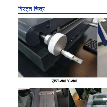
विस्तृत चित्र
एक्स-अक्ष Y-अक्ष